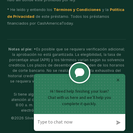
* He leído y entiendo los
Términos y Condiciones
y la
Política
de Privacidad
de este préstamo. Todos los préstamos
financiados por CashAmericaToday.
Notas al pie:
*Es posible que se requiera verificación adicional;
la aprobación no está garantizada. La elegibilidad, la tasa de
porcentaje anual (APR) y los términos varían según su solvencia
crediticia. Los plazos de desembolso dependen de los horarios
de corte bancario. No se realiza una consulta exhaustiva del
historial crediticio para determinar la elegibilidad; es posible que
se requiera verificación adicional. Sin penalizaciones por pago
anticipado.
Si tiene alguna duda, por favor llame a nuestro servicio de
atención al cliente al
(855) 840-5688
, de lunes a viernes, de
8:00 a. m. a 6:00 p. m. (hora del este), o envíe un correo
electrónico a
support@cashamericatoday.com
.
©
2026
Silver Financial Capital Inc, d/b/a Cash America Today.
Todos los derechos reservados.