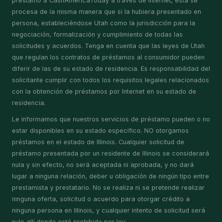
préstamo a CashAmericaToday a través de Internet, esta se
procesa de la misma manera que si la hubiera presentado en
persona, estableciéndose Utah como la jurisdicción para la
negociación, formalización y cumplimiento de todas las
solicitudes y acuerdos. Tenga en cuenta que las leyes de Utah
que regulan los contratos de préstamos al consumidor pueden
diferir de las de su estado de residencia. Es responsabilidad del
solicitante cumplir con todos los requisitos legales relacionados
con la obtención de préstamos por Internet en su estado de
residencia.
Le informamos que nuestros servicios de préstamo pueden o no
estar disponibles en su estado específico. NO otorgamos
préstamos en el estado de Illinois. Cualquier solicitud de
préstamo presentada por un residente de Illinois se considerará
nula y sin efecto, no será aceptada ni aprobada, y no dará
lugar a ninguna relación, deber u obligación de ningún tipo entre
prestamista y prestatario. No se realiza ni se pretende realizar
ninguna oferta, solicitud o acuerdo para otorgar crédito a
ninguna persona en Illinois, y cualquier intento de solicitud será
nulo allí donde esté prohibido por ley.