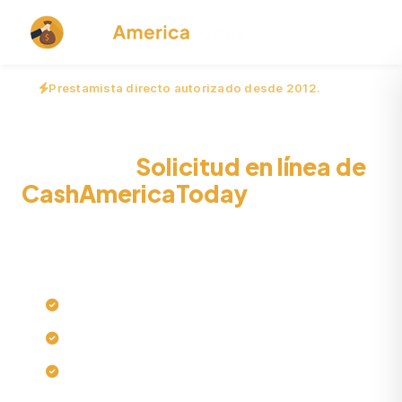
Prestamista directo autorizado desde 2012.
Préstamos rápidos en
efectivo:
Solicitud en línea de
CashAmericaToday
Envíe su solicitud digital de forma segura ahora para
obtener fondos rápidamente.
$0 de cuota de solicitud
Sin comprobaciones de crédito exhaustivas
Hora límite diaria: 4:00 PM EST