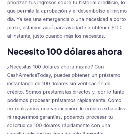
priorizan tus ingresos sobre tu historial crediticio, lo
que permite la aprobación y el desembolso el mismo
día. Ya sea una emergencia o una necesidad a corto
plazo, estamos aquí para ayudarte a obtener $100
al instante, justo cuando más los necesitas.
Necesito 100 dólares ahora
¿Necesitas 100 dólares ahora mismo? Con
CashAmericaToday, puedes obtener un préstamo
instantáneo de 100 dólares sin verificación de
crédito. Somos prestamistas directos y, por lo tanto,
podemos procesar préstamos rápidamente. Como
no realizamos una verificación de crédito exhaustiva
ni requerimos garantías, podemos procesar tu
solicitud de 100 dólares rápidamente con una
sencilla solicitud en línea de solo 3 minutos.