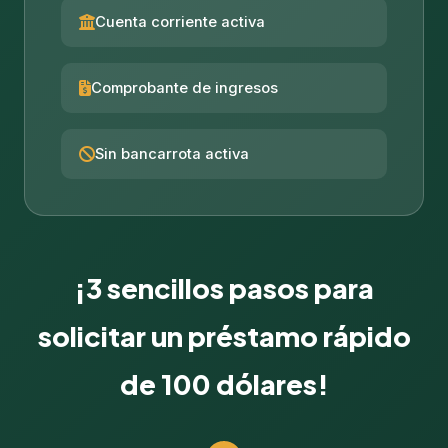
Cuenta corriente activa
Comprobante de ingresos
Sin bancarrota activa
¡3 sencillos pasos para
solicitar un préstamo rápido
de 100 dólares!