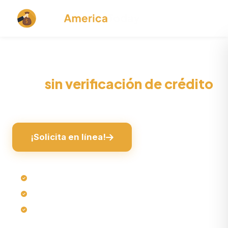
Préstamo garantizado de
$100
sin verificación de crédito
¡Obtén un préstamo de 100 dólares ahora!
¡Solicita en línea!
Tramitación rápida de préstamos en línea
Sin consulta exhaustiva de crédito*
Sin aval