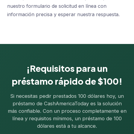
nuestro formulario de solicitud en línea con
información precisa y esperar nuestra respuesta.
¡Requisitos para un
préstamo rápido de $100!
Si necesitas pedir prestados 100 dólares hoy, un
préstamo de CashAmericaToday es la solución
más confiable. Con un proceso completamente en
línea y requisitos mínimos, un préstamo de 100
dólares está a tu alcance.