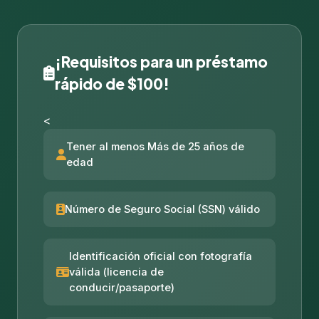
¡Requisitos para un préstamo
rápido de $100!
<
Tener al menos Más de 25 años de
edad
Número de Seguro Social (SSN) válido
Identificación oficial con fotografía
válida (licencia de
conducir/pasaporte)