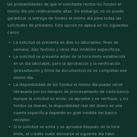
las probabilidades de que el solicitante reciba los fondos el
mismo día son relativamente altas. Sin embargo, no se puede
garantizar la entrega de fondos el mismo día para todas las
solicitudes de préstamo. Esta opción no aplica en los siguientes
casos:
La solicitud se presenta en días no laborables: fines de
semana, días festivos y otros días inhábiles específicos.
La solicitud se presenta antes de la hora límite establecida
en un día laborable, pero la aprobación y la verificación
(presentación y firma de documentos) no se completan ese
mismo día.
La disponibilidad de los fondos el mismo día puede verse
retrasada por los tiempos de procesamiento de cada banco.
Aunque la solicitud se envíe, se apruebe y se verifique, y los
fondos se liberen, la disponibilidad real del dinero en una
cuenta específica depende en gran medida del banco
receptor.
Si la solicitud se envía y se aprueba después de la hora
límite, el crédito suele abonarse el siguiente día hábil.