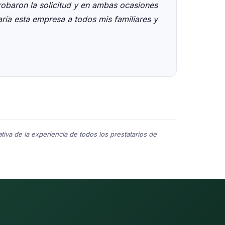
obaron la solicitud y en ambas ocasiones
Fue muy f
ría esta empresa a todos mis familiares y
desde el 
algo sobr
- Renay 
va de la experiencia de todos los prestatarios de