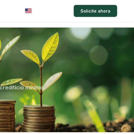
arifas
Acceso
Solicite ahora
EN
 crediticio mínimo.