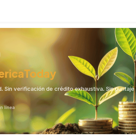
de préstamo
Guía de préstamos
Sobre nosotras
T
ericaToday
d. Sin verificación de crédito exhaustiva. Sin puntaje
n línea