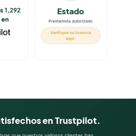
as
1,292
Estado
 en
Prestamista autorizado
Verifique su licencia
aquí.
tisfechos en Trustpilot.
vas que nuestros valiosos clientes han