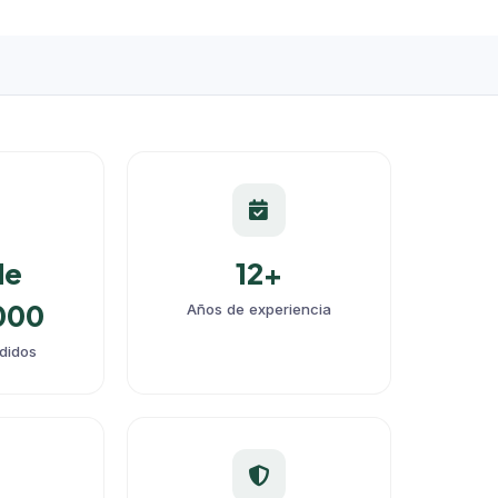
de
12+
000
Años de experiencia
ndidos