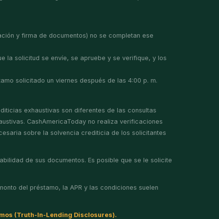
entación y firma de documentos) no se completan ese
a solicitud se envíe, se apruebe y se verifique, y los
stamo solicitado un viernes después de las 4:00 p. m.
iticias exhaustivas son diferentes de las consultas
haustivas. CashAmericaToday no realiza verificaciones
esaria sobre la solvencia crediticia de los solicitantes
bilidad de sus documentos. Es posible que se le solicite
monto del préstamo, la APR y las condiciones suelen
amos (Truth-In-Lending Disclosures).