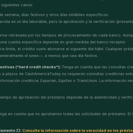
 siguientes casos:
de semana, días festivos y otros días inhábiles específicos.
blecida en un día laborable, pero la aprobación y la verificación (pres
erse retrasada por los tiempos de procesamiento de cada banco. Aunque l
 en una cuenta específica depende en gran medida del banco receptor.
ra límite, el crédito suele abonarse el siguiente día hábil. Cualquier pré
—generalmente el lunes—, a menos que sea día festivo.
austivas (*hard credit checks*):
Tenga en cuenta que las consultas cred
mos a plazos de CashAmericaToday no requieren consultas crediticias ex
nformación crediticia: Experian, Equifax o TransUnion. La información nec
 tiempo de aprobación del préstamo depende de la autenticidad y verifica
nga en cuenta que no aprobamos todas las solicitudes de préstamo. El 
glamento Z):
Consulte la información sobre la veracidad en los prést