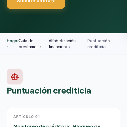
Solicite ahora
Hogar
Guía de
Alfabetización
Puntuación
préstamos
financiera
crediticia
Puntuación crediticia
ARTÍCULO 01
Monitoreo de crédito vs. Bloqueo de