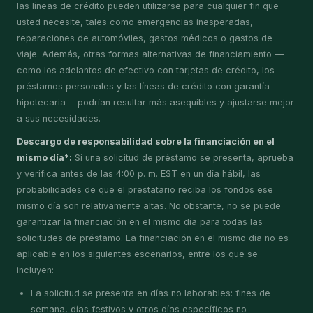
las líneas de crédito pueden utilizarse para cualquier fin que
usted necesite, tales como emergencias inesperadas,
reparaciones de automóviles, gastos médicos o gastos de
viaje. Además, otras formas alternativas de financiamiento —
como los adelantos de efectivo con tarjetas de crédito, los
préstamos personales y las líneas de crédito con garantía
hipotecaria— podrían resultar más asequibles y ajustarse mejor
a sus necesidades.
Descargo de responsabilidad sobre la financiación en el
mismo día*:
Si una solicitud de préstamo se presenta, aprueba
y verifica antes de las 4:00 p. m. EST en un día hábil, las
probabilidades de que el prestatario reciba los fondos ese
mismo día son relativamente altas. No obstante, no se puede
garantizar la financiación en el mismo día para todas las
solicitudes de préstamo. La financiación en el mismo día no es
aplicable en los siguientes escenarios, entre los que se
incluyen:
La solicitud se presenta en días no laborables: fines de
semana, días festivos y otros días específicos no