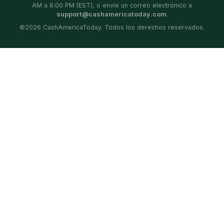
AM a 6:00 PM (EST), o envíe un correo electrónico a
support@cashamericatoday.com
.
©
2026
CashAmericaToday. Todos los derechos reservados.