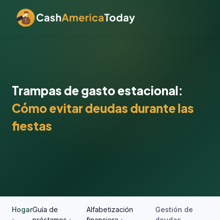
Trampas de gasto estacional:
Cómo evitar deudas durante las
fiestas
Hogar
Guía de
Alfabetización
Gestión de
préstamos
financiera
deudas