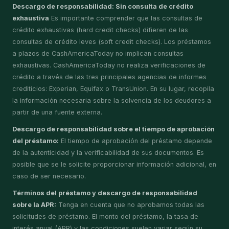
Descargo de responsabilidad: Sin consulta de crédito
exhaustiva
Es importante comprender que las consultas de
crédito exhaustivas (hard credit checks) difieren de las
consultas de crédito leves (soft credit checks). Los préstamos
a plazos de CashAmericaToday no implican consultas
exhaustivas. CashAmericaToday no realiza verificaciones de
crédito a través de las tres principales agencias de informes
crediticios: Experian, Equifax o TransUnion. En su lugar, recopila
la información necesaria sobre la solvencia de los deudores a
partir de una fuente externa.
Descargo de responsabilidad sobre el tiempo de aprobación
del préstamo:
El tiempo de aprobación del préstamo depende
de la autenticidad y la verificabilidad de sus documentos. Es
posible que se le solicite proporcionar información adicional, en
caso de ser necesario.
Términos del préstamo y descargo de responsabilidad
sobre la APR:
Tenga en cuenta que no aprobamos todas las
solicitudes de préstamo. El monto del préstamo, la tasa de
interés anual (APR) y las condiciones suelen variar según su