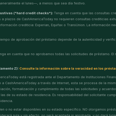
—generalmente el lunes—, a menos que sea día festivo.
austivas (*hard credit checks*):
Tenga en cuenta que las consultas cred
mos a plazos de CashAmericaToday no requieren consultas crediticias ex
nformación crediticia: Experian, Equifax o TransUnion. La información nec
 tiempo de aprobación del préstamo depende de la autenticidad y verifica
nga en cuenta que no aprobamos todas las solicitudes de préstamo. El 
glamento Z):
Consulte la información sobre la veracidad en los prést
ricaToday está registrada ante el Departamento de Instituciones Financ
o a CashAmericaToday a través de Internet, esta se procesa de la mism
iación, formalización y cumplimiento de todas las solicitudes y acuerdo
as de su estado de residencia. Es responsabilidad del solicitante cumpl
idencia.
 o no estar disponibles en su estado específico. NO otorgamos préstamo
iderará nula y sin efecto, no será aceptada ni aprobada, y no dará lugar