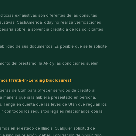
iticias exhaustivas son diferentes de las consultas
haustivas. CashAmericaToday no realiza verificaciones
esaria sobre la solvencia crediticia de los solicitantes
bilidad de sus documentos. Es posible que se le solicite
monto del préstamo, la APR y las condiciones suelen
amos (Truth-In-Lending Disclosures).
ieras de Utah para ofrecer servicios de crédito al
a manera que si la hubiera presentado en persona,
s. Tenga en cuenta que las leyes de Utah que regulan los
ir con todos los requisitos legales relacionados con la
s en el estado de Illinois. Cualquier solicitud de
 a ninguna relación, deber u obligación de ningún tipo