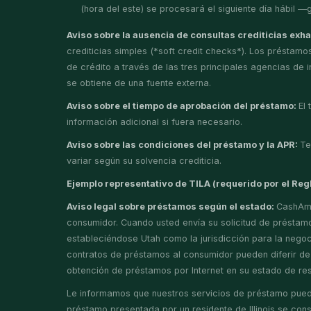
(hora del este) se procesará el siguiente día hábil 
Aviso sobre la ausencia de consultas crediticias exh
crediticias simples (*soft credit checks*). Los présta
de crédito a través de las tres principales agencias de i
se obtiene de una fuente externa.
Aviso sobre el tiempo de aprobación del préstamo:
El
información adicional si fuera necesario.
Aviso sobre las condiciones del préstamo y la APR:
Te
variar según su solvencia crediticia.
Ejemplo representativo de TILA (requerido por el Re
Aviso legal sobre préstamos según el estado:
CashAme
consumidor. Cuando usted envía su solicitud de préstam
estableciéndose Utah como la jurisdicción para la negoc
contratos de préstamos al consumidor pueden diferir de l
obtención de préstamos por Internet en su estado de res
Le informamos que nuestros servicios de préstamo pueden
préstamo presentada por un residente de Illinois se cons