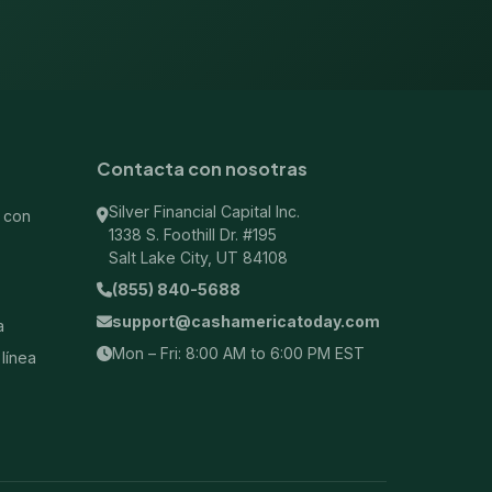
Contacta con nosotras
Silver Financial Capital Inc.
 con
1338 S. Foothill Dr. #195
Salt Lake City, UT 84108
(855) 840-5688
support@cashamericatoday.com
a
Mon – Fri: 8:00 AM to 6:00 PM EST
línea