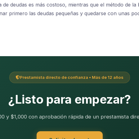
a de deudas es más costoso, mientras que el método de la 
minar primero las deudas pequeñas y quedarse con unas po
Prestamista directo de confianza • Más de 12 años
¿Listo para empezar?
200 y $1,000 con aprobación rápida de un prestamista dire