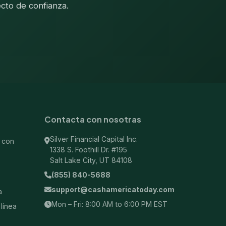
cto de confianza.
Contacta con nosotras
Silver Financial Capital Inc.
 con
1338 S. Foothill Dr. #195
Salt Lake City, UT 84108
(855) 840-5688
support@cashamericatoday.com
a
Mon – Fri: 8:00 AM to 6:00 PM EST
línea