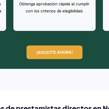
s
Obtenga aprobación rápida al cumplir
a
con los criterios de elegibilidad.
¡SOLICITE AHORA!
os de prestamistas directos en