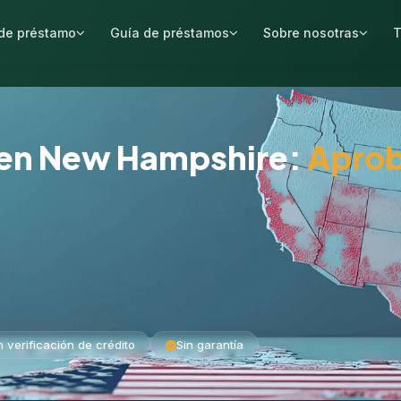
de préstamo
Guía de préstamos
Sobre nosotras
T
 en New Hampshire:
Aprob
n verificación de crédito
Sin garantía