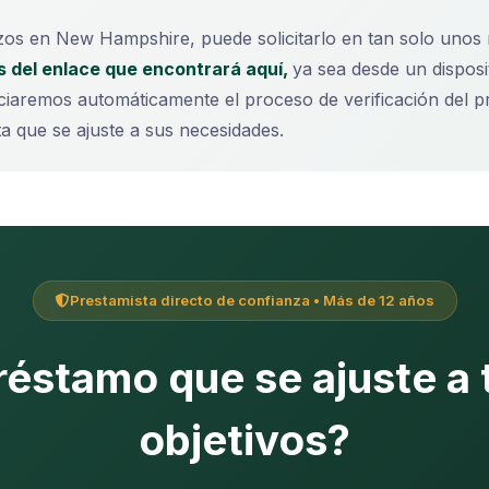
azos en New Hampshire, puede solicitarlo en tan solo unos 
és del enlace que encontrará aquí,
ya sea desde un disposi
iniciaremos automáticamente el proceso de verificación de
a que se ajuste a sus necesidades.
Prestamista directo de confianza • Más de 12 años
réstamo que se ajuste a 
objetivos?