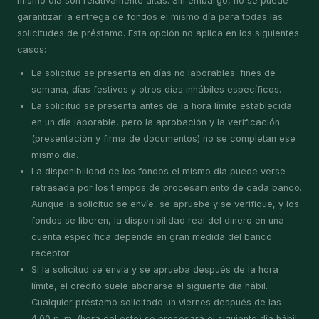
mismo día son relativamente altas. Sin embargo, no se puede
garantizar la entrega de fondos el mismo día para todas las
solicitudes de préstamo. Esta opción no aplica en los siguientes
casos:
La solicitud se presenta en días no laborables: fines de
semana, días festivos y otros días inhábiles específicos.
La solicitud se presenta antes de la hora límite establecida
en un día laborable, pero la aprobación y la verificación
(presentación y firma de documentos) no se completan ese
mismo día.
La disponibilidad de los fondos el mismo día puede verse
retrasada por los tiempos de procesamiento de cada banco.
Aunque la solicitud se envíe, se apruebe y se verifique, y los
fondos se liberen, la disponibilidad real del dinero en una
cuenta específica depende en gran medida del banco
receptor.
Si la solicitud se envía y se aprueba después de la hora
límite, el crédito suele abonarse el siguiente día hábil.
Cualquier préstamo solicitado un viernes después de las
4:00 p. m. (hora del este) se procesará el siguiente día hábil