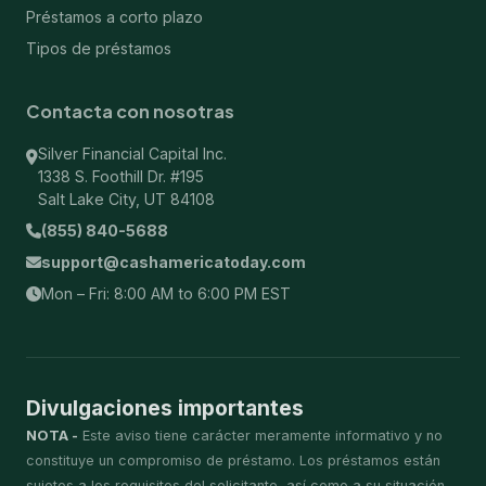
Préstamos a corto plazo
Tipos de préstamos
Contacta con nosotras
Silver Financial Capital Inc.
1338 S. Foothill Dr. #195
Salt Lake City, UT 84108
(855) 840-5688
support@cashamericatoday.com
Mon – Fri: 8:00 AM to 6:00 PM EST
Divulgaciones importantes
NOTA -
Este aviso tiene carácter meramente informativo y no
constituye un compromiso de préstamo. Los préstamos están
sujetos a los requisitos del solicitante, así como a su situación