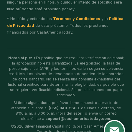
ninguna persona en Illinois, y cualquier intento de solicitud será
nulo allí donde esté prohibido por ley.
* He leído y entiendo los
Términos y Condiciones
y la
Política
de Privacidad
de este préstamo. Todos los préstamos
financiados por CashAmericaToday.
Notas al pie:
*Es posible que se requiera verificación adicional;
la aprobación no está garantizada. La elegibilidad, la tasa de
porcentaje anual (APR) y los términos varían según su solvencia
crediticia. Los plazos de desembolso dependen de los horarios
de corte bancario. No se realiza una consulta exhaustiva del
historial crediticio para determinar la elegibilidad; es posible que
se requiera verificación adicional. Sin penalizaciones por pago
anticipado.
Si tiene alguna duda, por favor llame a nuestro servicio de
atención al cliente al
(855) 840-5688
, de lunes a viernes, de
8:00 a. m. a 6:00 p. m. (hora del este), o envíe un correo
electrónico a
support@cashamericatoday.com
.
©
2026
Silver Financial Capital Inc, d/b/a Cash America Today.
Todos los derechos reservados.