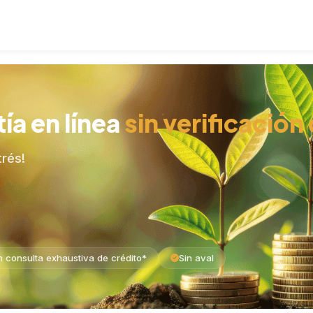
de préstamo
Guía de préstamos
Sobre nosotras
T
ía en línea
sin verificación
trés!
n consulta exhaustiva de crédito*
Sin aval