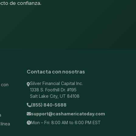
cto de confianza.
Contacta con nosotras
Silver Financial Capital Inc.
 con
1338 S. Foothill Dr. #195
Salt Lake City, UT 84108
(855) 840-5688
support@cashamericatoday.com
a
Mon – Fri: 8:00 AM to 6:00 PM EST
línea