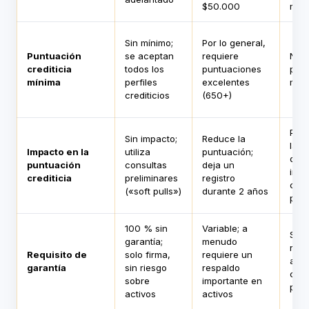
$50.000
máx
Sin mínimo;
Por lo general,
Puntuación
se aceptan
requiere
No s
crediticia
todos los
puntuaciones
pun
mínima
perfiles
excelentes
mín
crediticios
(650+)
Posi
Sin impacto;
Reduce la
larg
Impacto en la
utiliza
puntuación;
debi
puntuación
consultas
deja un
imp
crediticia
preliminares
registro
cob
(«soft pulls»)
durante 2 años
pend
100 % sin
Variable; a
Sin 
garantía;
menudo
requ
Requisito de
solo firma,
requiere un
acc
garantía
sin riesgo
respaldo
che
sobre
importante en
pos
activos
activos