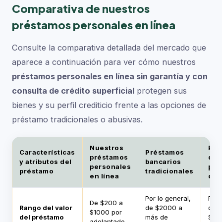
Comparativa de nuestros
préstamos personales en línea
Consulte la comparativa detallada del mercado que
aparece a continuación para ver cómo nuestros
préstamos personales en línea sin garantía y con
consulta de crédito superficial
protegen sus
bienes y su perfil crediticio frente a las opciones de
préstamo tradicionales o abusivas.
Nuestros
Pré
Características
Préstamos
préstamos
de 
y atributos del
bancarios
personales
pag
préstamo
tradicionales
en línea
cor
Por lo general,
Por 
De $200 a
Rango del valor
de $2000 a
de $
$1000 por
del préstamo
más de
$50
adelantado