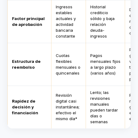
Ingresos
Historial
Disp
estables
crediticio
de 
Factor principal
actuales y
sólido y baja
rece
de aprobación
actividad
relación
depó
bancaria
deuda-
dire
constante
ingresos
Pag
Cuotas
Pagos
glob
Estructura de
flexibles
mensuales fijos
venc
reembolso
mensuales o
a largo plazo
tota
quincenales
(varios años)
próx
pag
Lento; las
Revisión
Pro
revisiones
Rapidez de
digital casi
rápi
manuales
decisión y
instantánea;
gen
pueden tardar
financiación
efectivo el
en u
días o
mismo día*
en t
semanas